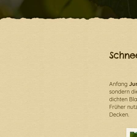
Ein Fe
Schne
Anfang
Ju
sondern di
dichten Bl
Früher nut
Decken.