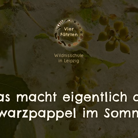
Vier
Fährten
Wildnisschule
in Leipzig
s macht eigentlich 
warzpappel im Som