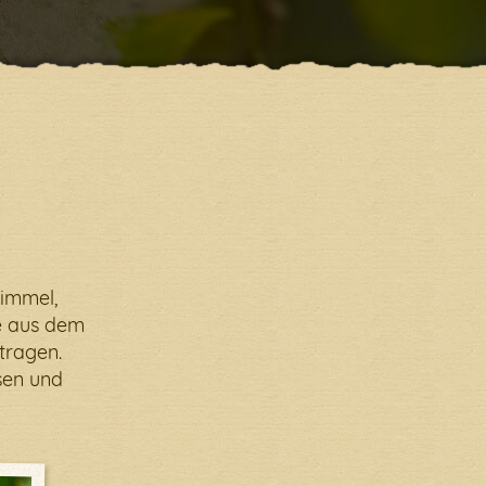
indung.
Himmel,
e aus dem
tragen.
sen und