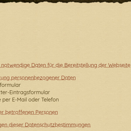
hler ist aufgetreten. Bitte überprüfe Deine Internetverb
h notwendige Daten für die Bereitstellung der Webseite
itung personenbezogener Daten
tformular
tter-Eintragsformular
e per E-Mail oder Telefon
er betroffenen Personen
gen dieser Datenschutzbestimmungen