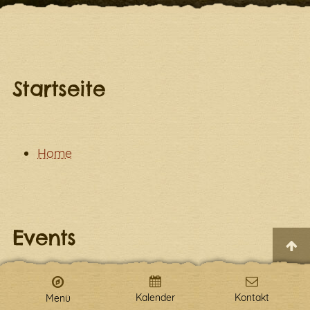
Internetverbindung.
Startseite
Home
Events
Kalender
Kontakt
Menü
Veranstaltungen für Kinder in Leipzig