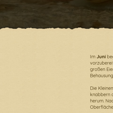
Ein Fe
Im
Juni
beg
vorzubereit
großen Eie
Behausung
Die Kleinen
knabbern a
herum. Nac
Oberfläche