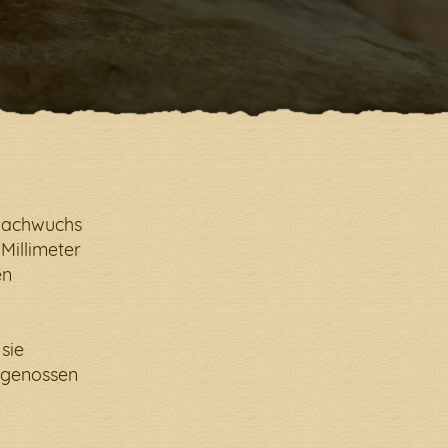
indung.
 Nachwuchs
 Millimeter
en
sie
rtgenossen
e